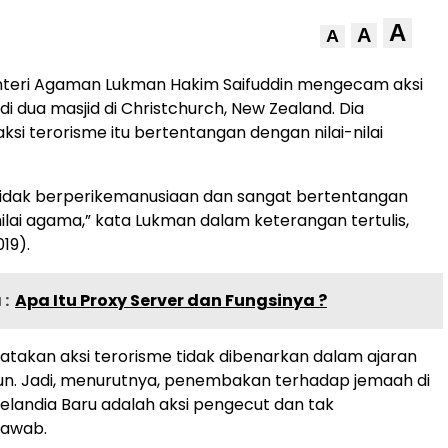
A
A
A
nteri Agaman Lukman Hakim Saifuddin mengecam aksi
 dua masjid di Christchurch, New Zealand. Dia
si terorisme itu bertentangan dengan nilai-nilai
 tidak berperikemanusiaan dan sangat bertentangan
nilai agama,” kata Lukman dalam keterangan tertulis,
19).
:
Apa Itu Proxy Server dan Fungsinya ?
akan aksi terorisme tidak dibenarkan dalam ajaran
n. Jadi, menurutnya, penembakan terhadap jemaah di
 Selandia Baru adalah aksi pengecut dan tak
jawab.