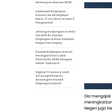
Pemasyarakatan 2025
Kakanwil Ditjenpas
Kalsel Lantik Pejabat
Baru, 17 Struktural dan 2
Fungsional
Jelang Kunjungan Komisi
XIII DPR RI, Kanwil
Ditjenpas Kalsel Adakan
Rapat Persiapan
Kanwil Ditjenpas Kalsel
Peringati Hari Lahir
Pancasila 2025 dengan
Gelar Upacara
Digital Treasury Jadi
Strategi Efisiensi
Keuangan Kanwil
Ditjenpas Kalsel
Dia mengajak
meningkatkan
Negeri juga b