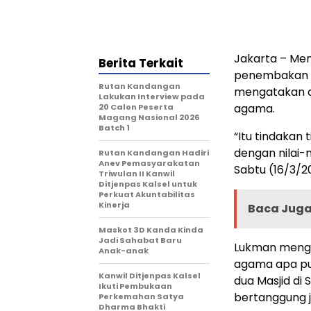
Jakarta – Me
Berita Terkait
penembakan di
Rutan Kandangan
mengatakan ak
Lakukan Interview pada
agama.
20 Calon Peserta
Magang Nasional 2026
Batch 1
“Itu tindakan
dengan nilai-
Rutan Kandangan Hadiri
Anev Pemasyarakatan
Sabtu (16/3/20
Triwulan II Kanwil
Ditjenpas Kalsel untuk
Perkuat Akuntabilitas
Kinerja
Baca Juga 
Maskot 3D Kanda Kinda
Jadi Sahabat Baru
Lukman mengat
Anak-anak
agama apa pu
Kanwil Ditjenpas Kalsel
dua Masjid di
Ikuti Pembukaan
bertanggung 
Perkemahan Satya
Dharma Bhakti