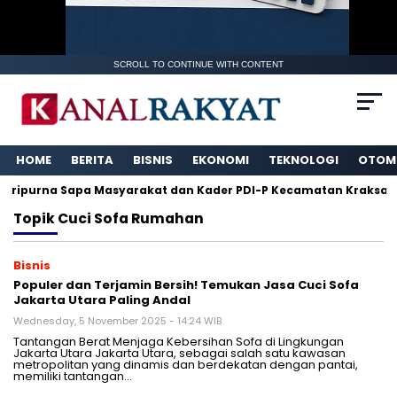
SCROLL TO CONTINUE WITH CONTENT
HOME
BERITA
BISNIS
EKONOMI
TEKNOLOGI
OTOM
aripurna Sapa Masyarakat dan Kader PDI-P Kecamatan Kraksaan
Topik
Cuci Sofa Rumahan
Bisnis
Populer dan Terjamin Bersih! Temukan Jasa Cuci Sofa
Jakarta Utara Paling Andal
Wednesday, 5 November 2025 - 14:24 WIB
Tantangan Berat Menjaga Kebersihan Sofa di Lingkungan
Jakarta Utara Jakarta Utara, sebagai salah satu kawasan
metropolitan yang dinamis dan berdekatan dengan pantai,
memiliki tantangan…