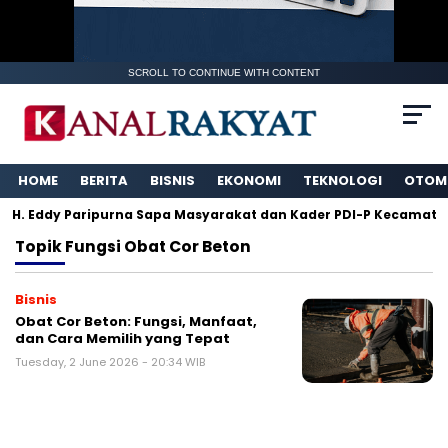
SCROLL TO CONTINUE WITH CONTENT
HOME
BERITA
BISNIS
EKONOMI
TEKNOLOGI
OTOM
H. Eddy Paripurna Sapa Masyarakat dan Kader PDI-P Kecamatan
Topik
Fungsi Obat Cor Beton
Bisnis
Obat Cor Beton: Fungsi, Manfaat,
dan Cara Memilih yang Tepat
Tuesday, 2 June 2026 - 20:34 WIB