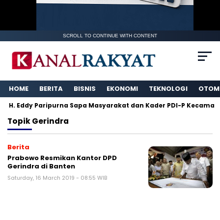
SCROLL TO CONTINUE WITH CONTENT
HOME
BERITA
BISNIS
EKONOMI
TEKNOLOGI
OTOM
H. Eddy Paripurna Sapa Masyarakat dan Kader PDI-P Kecamata
Topik
Gerindra
Berita
Prabowo Resmikan Kantor DPD
Gerindra di Banten
Saturday, 16 March 2019 - 08:55 WIB