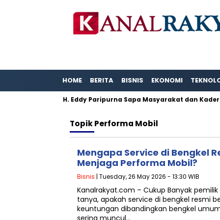
HOME
BERITA
BISNIS
EKONOMI
TEKNOL
tas Karya.
H. Eddy Paripurna Sapa Masyarakat dan Kader 
Topik
Performa Mobil
Mengapa Service di Bengkel 
Menjaga Performa Mobil?
Bisnis
| Tuesday, 26 May 2026 - 13:30 WIB
Kanalrakyat.com – Cukup Banyak pemilik
tanya, apakah service di bengkel resmi
keuntungan dibandingkan bengkel umum?
sering muncul…