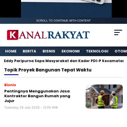
SCROLL TO CONTINUE WITH CONTENT
HOME
BERITA
BISNIS
EKONOMI
TEKNOLOGI
OTOM
 Eddy Paripurna Sapa Masyarakat dan Kader PDI-P Kecamatan K
Topik
Proyek Bangunan Tepat Waktu
Bisnis
Pentingnya Menggunakan Jasa
Kontraktor Bangun Rumah yang
Jujur
Tuesday, 29 July 2025 - 12:05 WIB