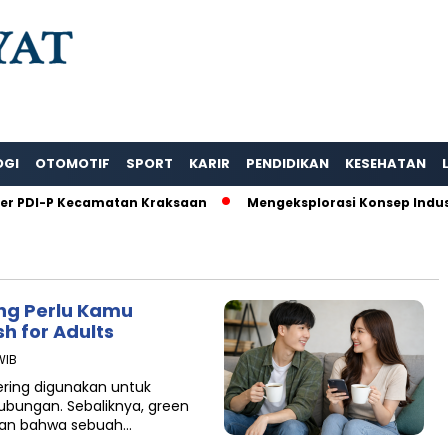
OGI
OTOMOTIF
SPORT
KARIR
PENDIDIKAN
KESEHATAN
r PDI-P Kecamatan Kraksaan
Mengeksplorasi Konsep Industr
ng Perlu Kamu
h for Adults
WIB
sering digunakan untuk
ungan. Sebaliknya, green
kkan bahwa sebuah…