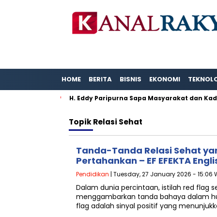
HOME
BERITA
BISNIS
EKONOMI
TEKNOL
entas Karya.
H. Eddy Paripurna Sapa Masyarakat dan Kade
Topik
Relasi Sehat
Tanda-Tanda Relasi Sehat ya
Pertahankan – EF EFEKTA Englis
Pendidikan
| Tuesday, 27 January 2026 - 15:06 
Dalam dunia percintaan, istilah red flag 
menggambarkan tanda bahaya dalam hub
flag adalah sinyal positif yang menunju