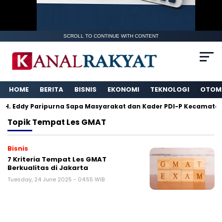
SCROLL TO CONTINUE WITH CONTENT
HOME
BERITA
BISNIS
EKONOMI
TEKNOLOGI
OTOM
H. Eddy Paripurna Sapa Masyarakat dan Kader PDI-P Kecamatan 
Topik
Tempat Les GMAT
Bisnis
7 Kriteria Tempat Les GMAT
Berkualitas di Jakarta
Tuesday, 24 June 2025 - 04:55 WIB