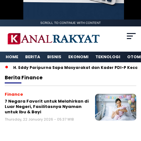
SCROLL TO CONTINUE WITH CONTENT
HOME
BERITA
BISNIS
EKONOMI
TEKNOLOGI
OTOM
H. Eddy Paripurna Sapa Masyarakat dan Kader PDI-P Kecam
Berita
Finance
Finance
7 Negara Favorit untuk Melahirkan di
Luar Negeri, Fasilitasnya Nyaman
untuk Ibu & Bayi
Thursday, 22 January 2026 - 05:37 WIB