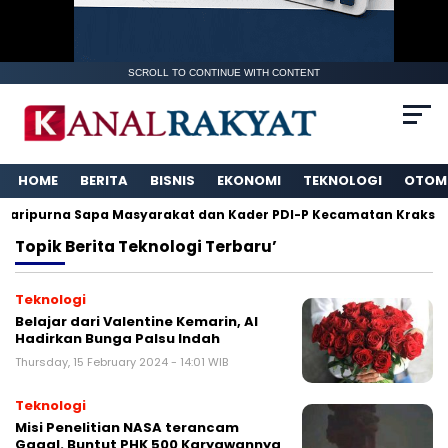
SCROLL TO CONTINUE WITH CONTENT
HOME
BERITA
BISNIS
EKONOMI
TEKNOLOGI
OTOM
Paripurna Sapa Masyarakat dan Kader PDI-P Kecamatan Kraksaa
Topik
Berita Teknologi Terbaru’
Teknologi
Belajar dari Valentine Kemarin, AI
Hadirkan Bunga Palsu Indah
Thursday, 15 February 2024 - 14:01 WIB
Teknologi
Misi Penelitian NASA terancam
Gagal. Buntut PHK 500 Karyawannya