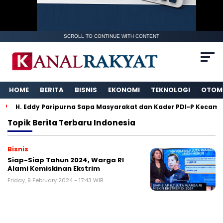
SCROLL TO CONTINUE WITH CONTENT
HOME
BERITA
BISNIS
EKONOMI
TEKNOLOGI
OTOM
H. Eddy Paripurna Sapa Masyarakat dan Kader PDI-P Kecamat
Topik
Berita Terbaru Indonesia
Bisnis
Siap-Siap Tahun 2024, Warga RI
Alami Kemiskinan Ekstrim
Friday, 9 February 2024 - 17:43 WIB