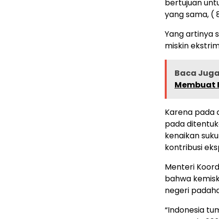
bertujuan unt
yang sama, ( 
Yang artinya 
miskin ekstrim
Baca Juga 
Membuat Mo
Karena pada 
pada ditentuk
kenaikan suku
kontribusi eks
Menteri Koor
bahwa kemiski
negeri padaha
“Indonesia tu