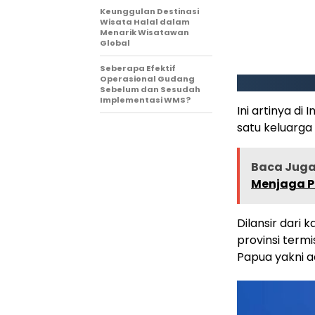
Keunggulan Destinasi
Wisata Halal dalam
Menarik Wisatawan
Global
Seberapa Efektif
Operasional Gudang
Sebelum dan Sesudah
Implementasi WMS?
Ini artinya d
satu keluarga 
Baca Juga 
Menjaga P
Dilansir dari
provinsi termi
Papua yakni a