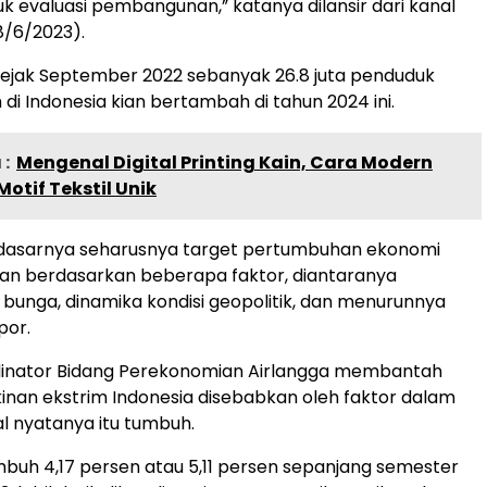
uk evaluasi pembangunan,” katanya dilansir dari kanal
8/6/2023).
sejak September 2022 sebanyak 26.8 juta penduduk
 di Indonesia kian bertambah di tahun 2024 ini.
:
Mengenal Digital Printing Kain, Cara Modern
tif Tekstil Unik
dasarnya seharusnya target pertumbuhan ekonomi
an berdasarkan beberapa faktor, diantaranya
 bunga, dinamika kondisi geopolitik, dan menurunnya
por.
dinator Bidang Perekonomian Airlangga membantah
nan ekstrim Indonesia disebabkan oleh faktor dalam
l nyatanya itu tumbuh.
mbuh 4,17 persen atau 5,11 persen sepanjang semester