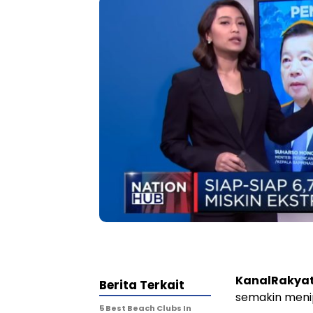
KanalRakyat
Berita Terkait
semakin menip
5 Best Beach Clubs In