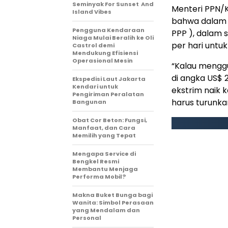
Seminyak For Sunset And
Menteri PPN/
Island Vibes
bahwa dalam sa
Pengguna Kendaraan
PPP ), dalam 
Niaga Mulai Beralih ke Oli
per hari untuk
Castrol demi
Mendukung Efisiensi
Operasional Mesin
“Kalau mengg
di angka US$ 
Ekspedisi Laut Jakarta
Kendari untuk
ekstrim naik k
Pengiriman Peralatan
harus turunkan
Bangunan
Obat Cor Beton: Fungsi,
Manfaat, dan Cara
Memilih yang Tepat
Mengapa Service di
Bengkel Resmi
Membantu Menjaga
Performa Mobil?
Makna Buket Bunga bagi
Wanita: Simbol Perasaan
yang Mendalam dan
Personal