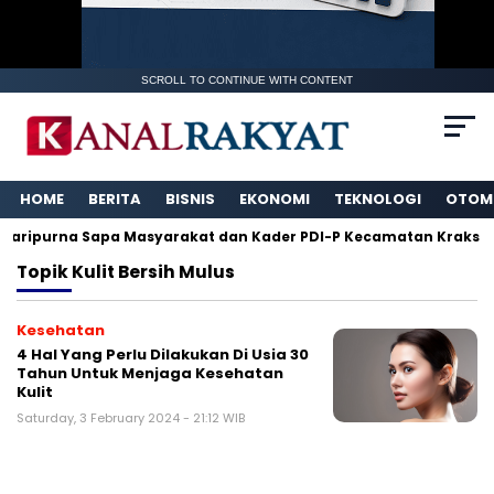
SCROLL TO CONTINUE WITH CONTENT
HOME
BERITA
BISNIS
EKONOMI
TEKNOLOGI
OTOM
Paripurna Sapa Masyarakat dan Kader PDI-P Kecamatan Kraksaa
Topik
Kulit Bersih Mulus
Kesehatan
4 Hal Yang Perlu Dilakukan Di Usia 30
Tahun Untuk Menjaga Kesehatan
Kulit
Saturday, 3 February 2024 - 21:12 WIB